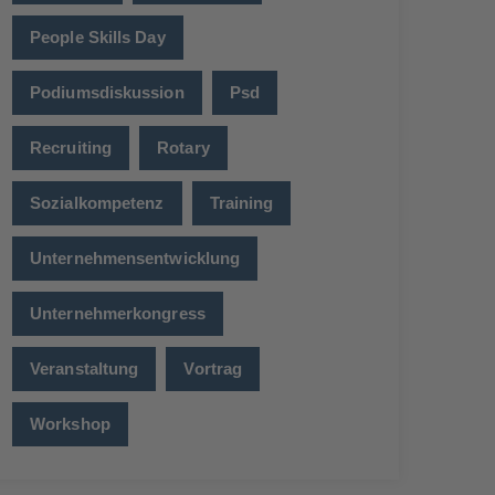
People Skills Day
Podiumsdiskussion
Psd
Recruiting
Rotary
Sozialkompetenz
Training
Unternehmensentwicklung
Unternehmerkongress
Veranstaltung
Vortrag
Workshop