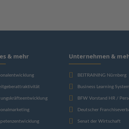
ces & mehr
Unternehmen & me
sonalentwicklung
BEITRAINING Nürnberg
itgeberattraktivität
Business Learning Syste
rungskräfteentwicklung
BFW Vorstand HR / Pers
sonalmarketing
Deutscher Franchisever
petenzentwicklung
Senat der Wirtschaft