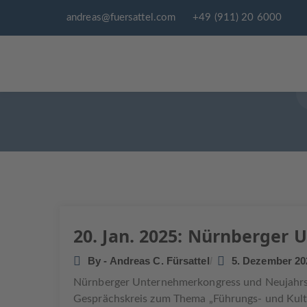
andreas@fuersattel.com
+49 (911) 20 6000
20. JAN. 2
Beitragsnavigation
20. Jan. 2025: Nürnberger
By - Andreas C. Fürsattel
5. Dezember 20
Nürnberger Unternehmerkongress und Neujahrse
Gesprächskreis zum Thema „Führungs- und Kul