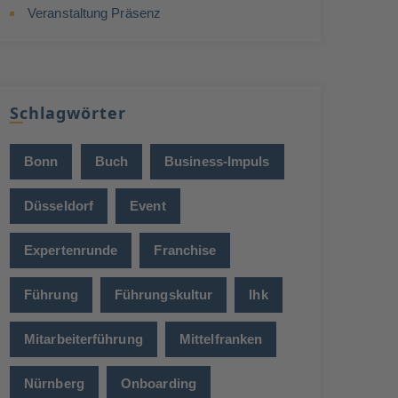
Veranstaltung Präsenz
Schlagwörter
Bonn
Buch
Business-Impuls
Düsseldorf
Event
Expertenrunde
Franchise
Führung
Führungskultur
Ihk
Mitarbeiterführung
Mittelfranken
Nürnberg
Onboarding