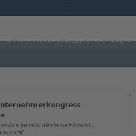
025: NÜRNBERGER UNTERNEH
Home
20. Jan. 2025: Nürnberger Unternehmerkongress
 Unternehmerkongress
24
mpfang der mittelständischen Wirtschaft:
turwechsel“.